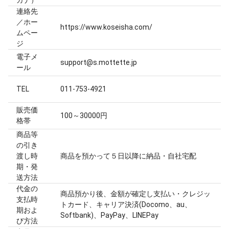
ガナ）
連絡先
／ホー
https://www.koseisha.com/
ムペー
ジ
電子メ
support@s.mottette.jp
ール
TEL
011-753-4921
販売価
100～30000円
格帯
商品等
の引き
渡し時
商品を預かって５日以降に納品・自社宅配
期・発
送方法
代金の
商品預かり後、金額が確定し支払い・クレジッ
支払時
トカード、キャリア決済(Docomo、au、
期およ
Softbank)、PayPay、LINEPay
び方法