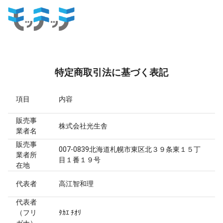
特定商取引法に基づく表記
項目
内容
販売事
株式会社光生舎
業者名
販売事
007-0839北海道札幌市東区北３９条東１５丁
業者所
目１番１９号
在地
代表者
高江智和理
代表者
（フリ
ﾀｶｴ ﾁｵﾘ